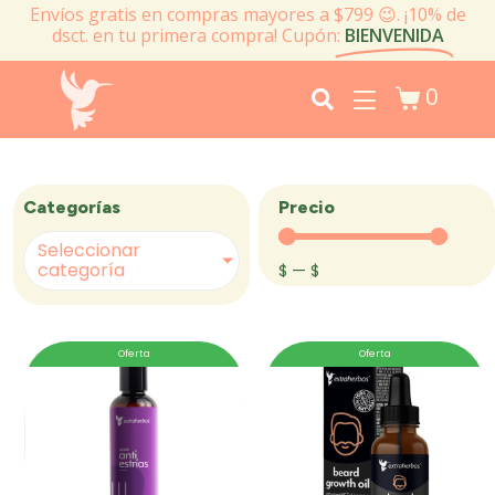
Envíos gratis en compras mayores a $799 😉. ¡10% de
dsct. en tu primera compra! Cupón:
BIENVENIDA
0
Precio
Categorías
Seleccionar
categoría
$
—
$
Oferta
Oferta