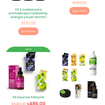
680.00
$
Kit 3 aceites para
Leer más
aromaterapia (antiestrés,
energía y buen dormir)
550.00
$
Leer más
Oferta
Kit Especial Antiacné
486.00
540.00
$
$