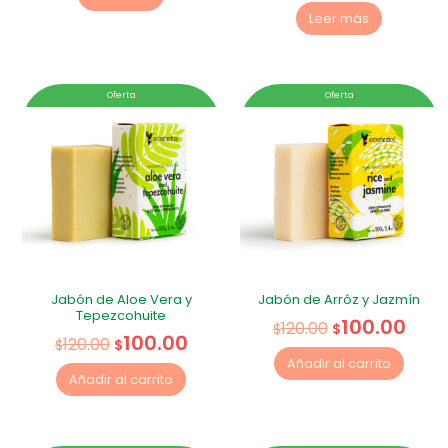
Leer más
Oferta
Oferta
Jabón de Aloe Vera y
Jabón de Arróz y Jazmín
Tepezcohuite
100.00
120.00
$
$
100.00
120.00
$
$
Añadir al carrito
Añadir al carrito