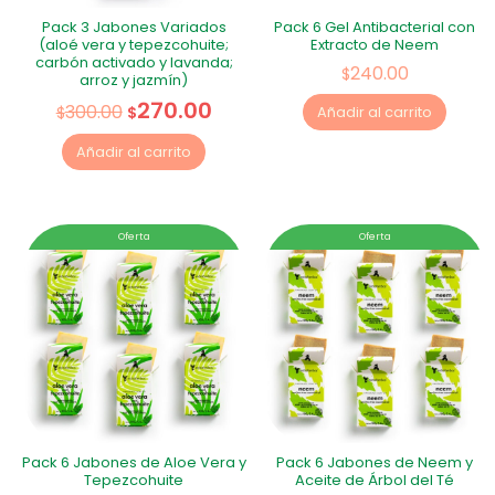
Pack 3 Jabones Variados
Pack 6 Gel Antibacterial con
(aloé vera y tepezcohuite;
Extracto de Neem
carbón activado y lavanda;
240.00
$
arroz y jazmín)
270.00
300.00
$
$
Añadir al carrito
Añadir al carrito
Oferta
Oferta
Pack 6 Jabones de Aloe Vera y
Pack 6 Jabones de Neem y
Tepezcohuite
Aceite de Árbol del Té