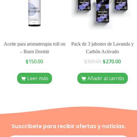
Aceite para aromaterapia roll on
Pack de 3 jabones de Lavanda y
– Buen Dormir
Carbón Activado
$
150.00
$
300.00
$
270.00
Leer más
Añadir al carrito
Suscríbete para recibir ofertas y noticias.