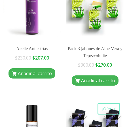
Aceite Antiestrías
Pack 3 jabones de Aloe Vera y
Tepezcohuite
$
230.00
$
207.00
$
300.00
$
270.00
Añadir al carrito
Añadir al carrito
¡Oferta!