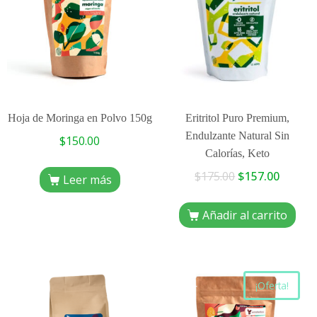
Hoja de Moringa en Polvo 150g
Eritritol Puro Premium,
Endulzante Natural Sin
$
150.00
Calorías, Keto
$
175.00
$
157.00
Leer más
Añadir al carrito
¡Oferta!