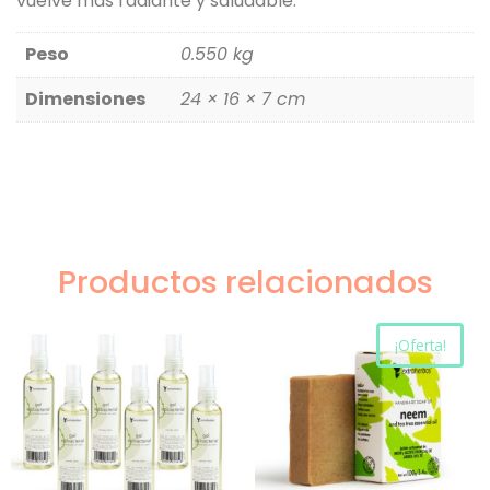
vuelve más radiante y saludable.
Peso
0.550 kg
Dimensiones
24 × 16 × 7 cm
Productos relacionados
¡Oferta!