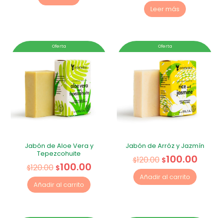
Leer más
Oferta
Oferta
Jabón de Aloe Vera y
Jabón de Arróz y Jazmín
Tepezcohuite
100.00
120.00
$
$
100.00
120.00
$
$
Añadir al carrito
Añadir al carrito