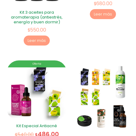
680.00
$
Kit 3 aceites para
Leer más
aromaterapia (antiestrés,
energía y buen dormir)
550.00
$
Leer más
Oferta
Kit Especial Antiacné
486.00
540.00
$
$