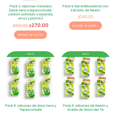
Pack 3 Jabones Variados
Pack 6 Gel Antibacterial con
(aloé vera y tepezcohuite;
Extracto de Neem
carbón activado y lavanda;
240.00
$
arroz y jazmín)
270.00
300.00
$
$
Añadir al carrito
Añadir al carrito
Oferta
Oferta
Pack 6 Jabones de Aloe Vera y
Pack 6 Jabones de Neem y
Tepezcohuite
Aceite de Árbol del Té