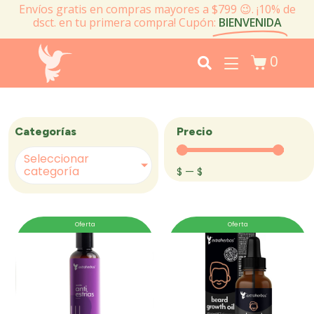
Envíos gratis en compras mayores a $799 😉. ¡10% de
dsct. en tu primera compra! Cupón:
BIENVENIDA
0
Precio
Categorías
Seleccionar
categoría
$
—
$
Oferta
Oferta