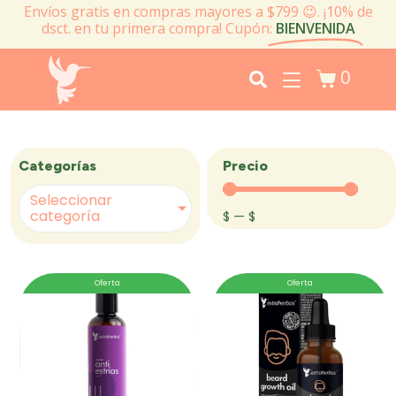
Envíos gratis en compras mayores a $799 😉. ¡10% de
dsct. en tu primera compra! Cupón:
BIENVENIDA
0
Precio
Categorías
Seleccionar
categoría
$
—
$
Oferta
Oferta