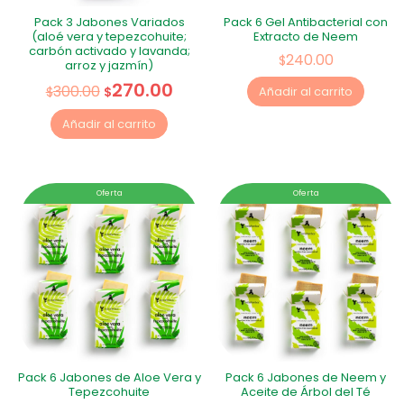
Pack 3 Jabones Variados
Pack 6 Gel Antibacterial con
(aloé vera y tepezcohuite;
Extracto de Neem
carbón activado y lavanda;
240.00
$
arroz y jazmín)
270.00
300.00
$
$
Añadir al carrito
Añadir al carrito
Oferta
Oferta
Pack 6 Jabones de Aloe Vera y
Pack 6 Jabones de Neem y
Tepezcohuite
Aceite de Árbol del Té