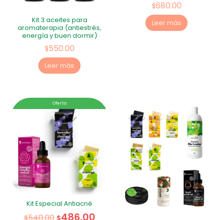
680.00
$
Kit 3 aceites para
Leer más
aromaterapia (antiestrés,
energía y buen dormir)
550.00
$
Leer más
Oferta
Kit Especial Antiacné
486.00
540.00
$
$