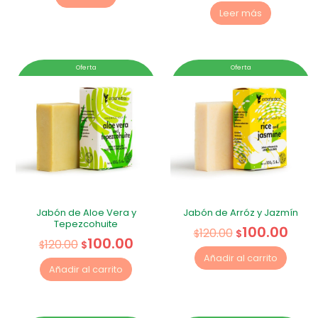
Leer más
Oferta
Oferta
Jabón de Aloe Vera y
Jabón de Arróz y Jazmín
Tepezcohuite
100.00
120.00
$
$
100.00
120.00
$
$
Añadir al carrito
Añadir al carrito