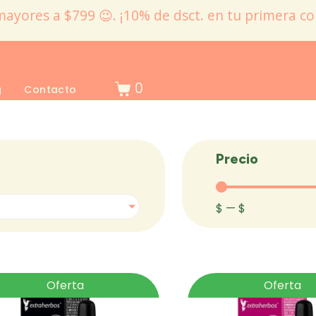
mayores a $799 😉. ¡10% de dsct. en tu primera c
0
g
Contacto
Precio
$
—
$
Oferta
Oferta