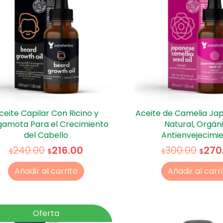
ceite Capilar Con Ricino y
Aceite de Camelia Ja
gamota Para el Crecimiento
Natural, Orgáni
del Cabello
Antienvejecimi
216.00
270
240.00
300.00
$
$
$
$
Añadir al carrito
Añadir al carr
Oferta