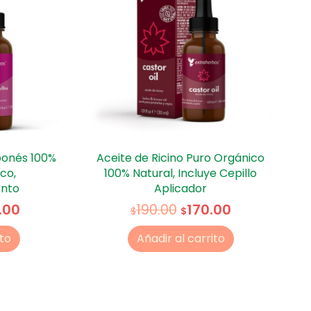
ponés 100%
Aceite de Ricino Puro Orgánico
co,
100% Natural, Incluye Cepillo
ento
Aplicador
.00
170.00
190.00
$
$
ito
Añadir al carrito