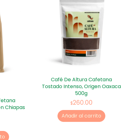
Café De Altura Cafetana
Tostado Intenso, Origen Oaxaca
500g
fetana
260.00
$
en Chiapas
Añadir al carrito
ito