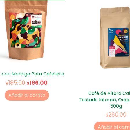
 con Moringa Para Cafetera
166.00
185.00
$
$
Café de Altura Ca
Añadir al carrito
Tostado Intenso, Orig
500g
260.00
$
Añadir al carr