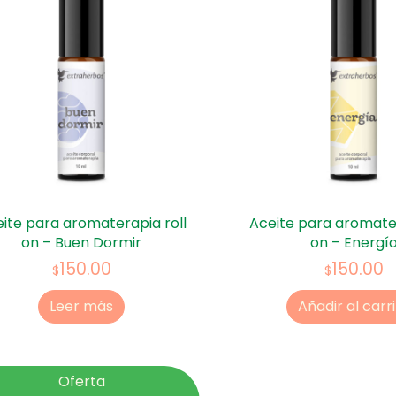
ite para aromaterapia roll
Aceite para aromater
on – Buen Dormir
on – Energí
150.00
150.00
$
$
Leer más
Añadir al carr
Oferta