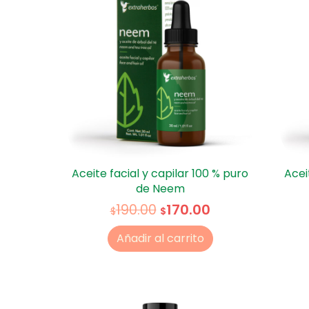
Aceite facial y capilar 100 % puro
Acei
de Neem
170.00
190.00
$
$
Añadir al carrito