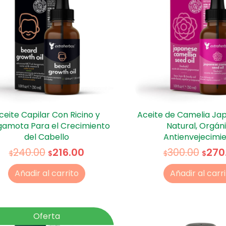
ceite Capilar Con Ricino y
Aceite de Camelia Ja
gamota Para el Crecimiento
Natural, Orgáni
del Cabello
Antienvejecimi
216.00
270
240.00
300.00
$
$
$
$
Añadir al carrito
Añadir al carr
Oferta