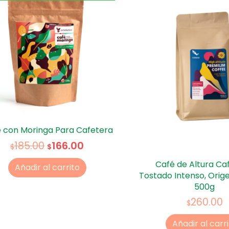
 con Moringa Para Cafetera
166.00
185.00
$
$
Café de Altura Ca
Añadir al carrito
Tostado Intenso, Orig
500g
260.00
$
Añadir al carr