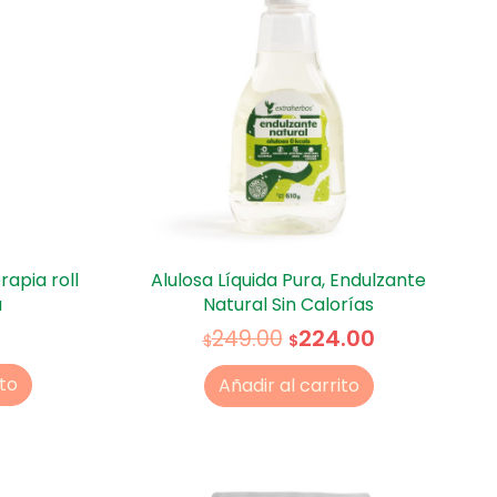
apia roll
Alulosa Líquida Pura, Endulzante
a
Natural Sin Calorías
224.00
249.00
$
$
ito
Añadir al carrito