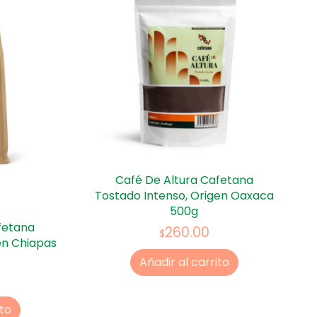
Café De Altura Cafetana
Tostado Intenso, Origen Oaxaca
500g
fetana
260.00
$
en Chiapas
Añadir al carrito
ito