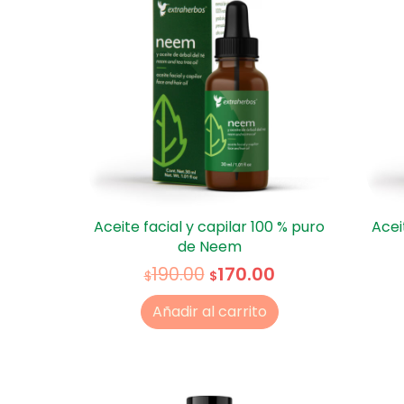
Aceite facial y capilar 100 % puro
Acei
de Neem
170.00
190.00
$
$
Añadir al carrito