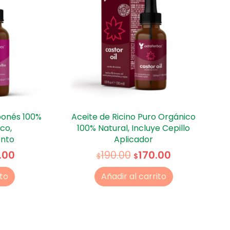
ponés 100%
Aceite de Ricino Puro Orgánico
co,
100% Natural, Incluye Cepillo
ento
Aplicador
.00
170.00
190.00
$
$
ito
Añadir al carrito