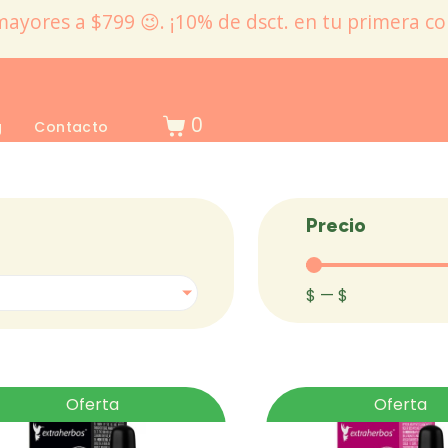
mayores a $799 😉. ¡10% de dsct. en tu primera c
0
g
Contacto
Precio
$
—
$
Oferta
Oferta