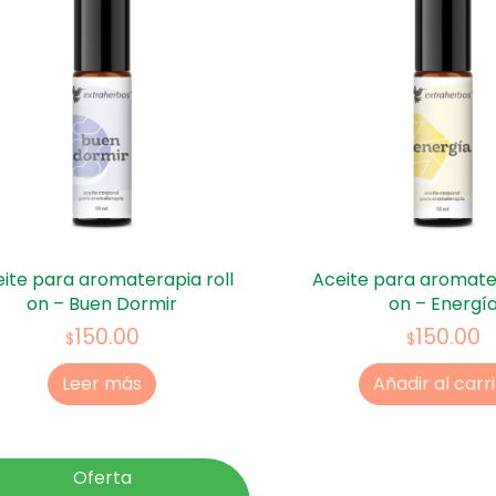
ite para aromaterapia roll
Aceite para aromater
on – Buen Dormir
on – Energí
150.00
150.00
$
$
Leer más
Añadir al carr
Oferta