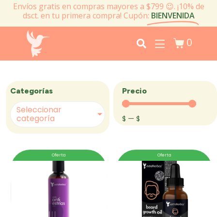
Envíos gratis en compras mayores a $799 😉. ¡10% de
dsct. en tu primera compra! Cupón:
BIENVENIDA
0
Precio
Categorías
Seleccionar
categoría
$
—
$
Oferta
Oferta