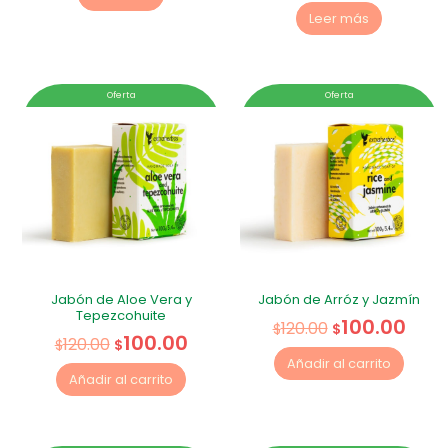
Leer más
Oferta
Oferta
Jabón de Aloe Vera y
Jabón de Arróz y Jazmín
Tepezcohuite
100.00
120.00
$
$
100.00
120.00
$
$
Añadir al carrito
Añadir al carrito