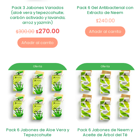
Pack 3 Jabones Variados
Pack 6 Gel Antibacterial con
(aloé vera y tepezcohuite;
Extracto de Neem
carbón activado y lavanda;
240.00
$
arroz y jazmín)
270.00
300.00
$
$
Añadir al carrito
Añadir al carrito
Oferta
Oferta
Pack 6 Jabones de Aloe Vera y
Pack 6 Jabones de Neem y
Tepezcohuite
Aceite de Árbol del Té