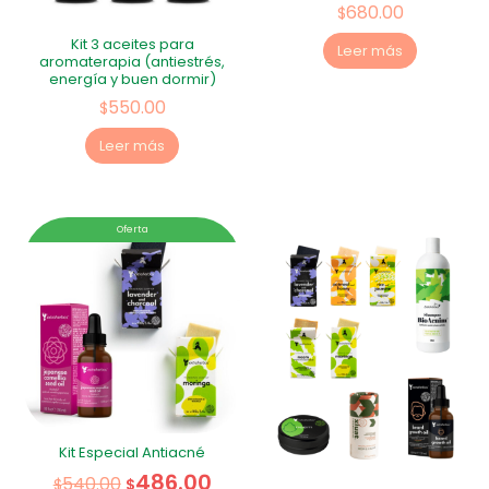
680.00
$
Kit 3 aceites para
Leer más
aromaterapia (antiestrés,
energía y buen dormir)
550.00
$
Leer más
Oferta
Kit Especial Antiacné
486.00
540.00
$
$