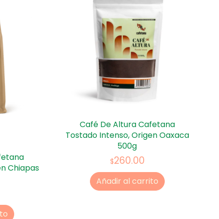
Café De Altura Cafetana
Tostado Intenso, Origen Oaxaca
500g
fetana
260.00
$
en Chiapas
Añadir al carrito
ito