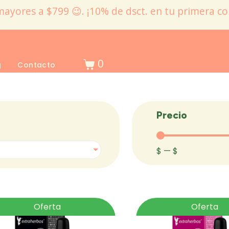
mayores a $799 😉. ¡10% de dsct. en tu primera c
0
g
Contacto
Precio
$
—
$
Oferta
Oferta