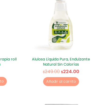
apia roll
Alulosa Líquida Pura, Endulzante
a
Natural Sin Calorías
224.00
249.00
$
$
ito
Añadir al carrito