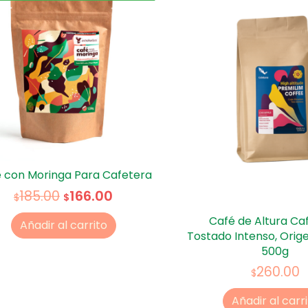
 con Moringa Para Cafetera
166.00
185.00
$
$
Café de Altura Ca
Añadir al carrito
Tostado Intenso, Orig
500g
260.00
$
Añadir al carr