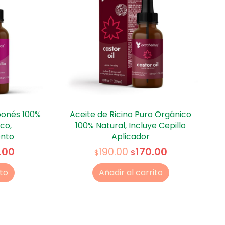
ponés 100%
Aceite de Ricino Puro Orgánico
co,
100% Natural, Incluye Cepillo
ento
Aplicador
.00
170.00
190.00
$
$
ito
Añadir al carrito