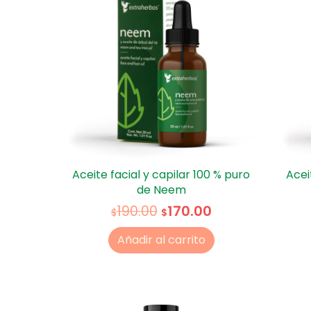
Aceite facial y capilar 100 % puro
Acei
de Neem
170.00
190.00
$
$
Añadir al carrito