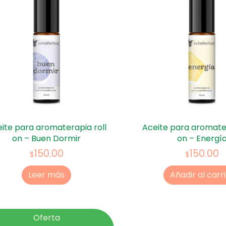
ite para aromaterapia roll
Aceite para aromater
on – Buen Dormir
on – Energí
150.00
150.00
$
$
Leer más
Añadir al carr
Oferta