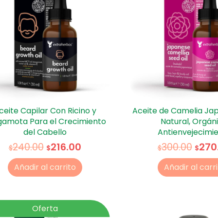
ceite Capilar Con Ricino y
Aceite de Camelia Ja
gamota Para el Crecimiento
Natural, Orgáni
del Cabello
Antienvejecimi
216.00
270
240.00
300.00
$
$
$
$
Añadir al carrito
Añadir al carr
Oferta