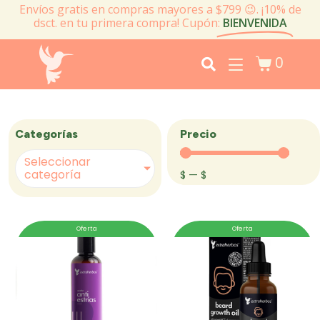
Envíos gratis en compras mayores a $799 😉. ¡10% de
dsct. en tu primera compra! Cupón:
BIENVENIDA
0
Precio
Categorías
Seleccionar
categoría
$
—
$
Oferta
Oferta