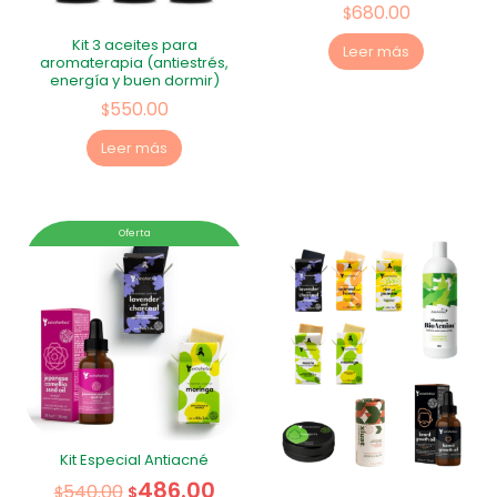
680.00
$
Kit 3 aceites para
Leer más
aromaterapia (antiestrés,
energía y buen dormir)
550.00
$
Leer más
Oferta
Kit Especial Antiacné
486.00
540.00
$
$