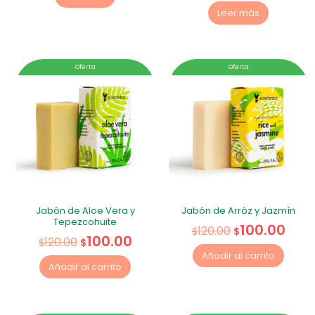
Leer más
Oferta
Oferta
Jabón de Aloe Vera y
Jabón de Arróz y Jazmín
Tepezcohuite
100.00
120.00
$
$
100.00
120.00
$
$
Añadir al carrito
Añadir al carrito