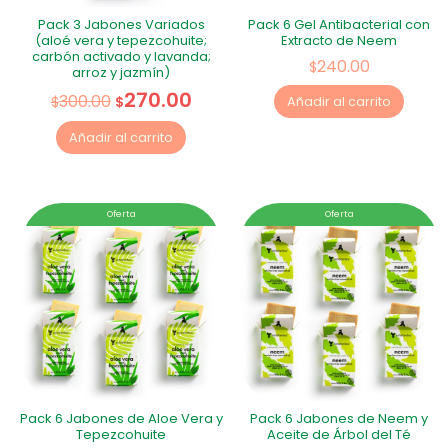
Pack 3 Jabones Variados
Pack 6 Gel Antibacterial con
(aloé vera y tepezcohuite;
Extracto de Neem
carbón activado y lavanda;
240.00
$
arroz y jazmín)
270.00
300.00
$
$
Añadir al carrito
Añadir al carrito
Oferta
Oferta
Pack 6 Jabones de Aloe Vera y
Pack 6 Jabones de Neem y
Tepezcohuite
Aceite de Árbol del Té