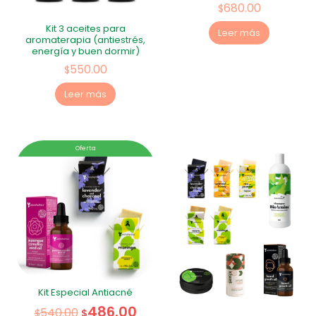
680.00
$
Kit 3 aceites para
Leer más
aromaterapia (antiestrés,
energía y buen dormir)
550.00
$
Leer más
Oferta
Kit Especial Antiacné
486.00
540.00
$
$