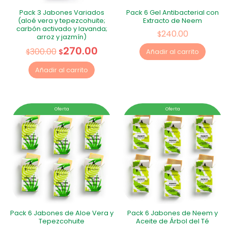
Pack 3 Jabones Variados
Pack 6 Gel Antibacterial con
(aloé vera y tepezcohuite;
Extracto de Neem
carbón activado y lavanda;
240.00
$
arroz y jazmín)
270.00
300.00
$
$
Añadir al carrito
Añadir al carrito
Oferta
Oferta
Pack 6 Jabones de Aloe Vera y
Pack 6 Jabones de Neem y
Tepezcohuite
Aceite de Árbol del Té