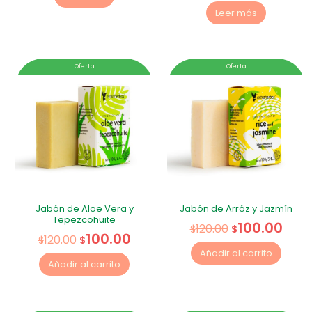
Leer más
Oferta
Oferta
Jabón de Aloe Vera y
Jabón de Arróz y Jazmín
Tepezcohuite
100.00
120.00
$
$
100.00
120.00
$
$
Añadir al carrito
Añadir al carrito