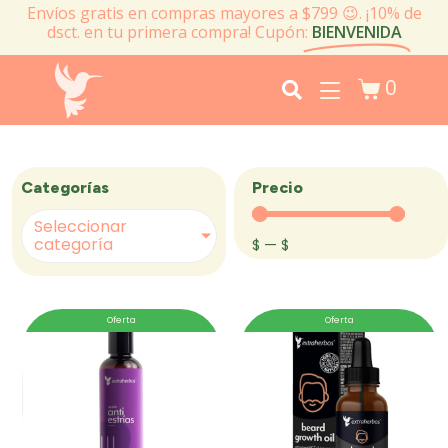
Envíos gratis en compras mayores a $799 😉. ¡10% de
dsct. en tu primera compra! Cupón:
BIENVENIDA
0
Precio
Categorías
Seleccionar
categoría
$
—
$
Oferta
Oferta