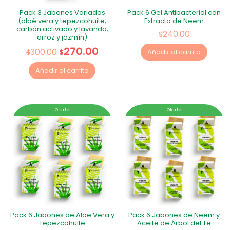
Pack 3 Jabones Variados
Pack 6 Gel Antibacterial con
(aloé vera y tepezcohuite;
Extracto de Neem
carbón activado y lavanda;
240.00
$
arroz y jazmín)
270.00
300.00
$
$
Añadir al carrito
Añadir al carrito
Oferta
Oferta
Pack 6 Jabones de Aloe Vera y
Pack 6 Jabones de Neem y
Tepezcohuite
Aceite de Árbol del Té