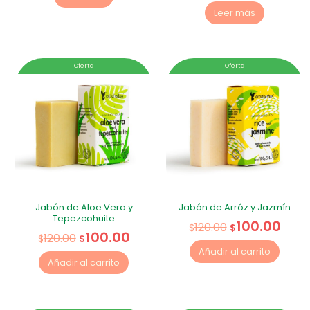
Leer más
Oferta
Oferta
Jabón de Aloe Vera y
Jabón de Arróz y Jazmín
Tepezcohuite
100.00
120.00
$
$
100.00
120.00
$
$
Añadir al carrito
Añadir al carrito