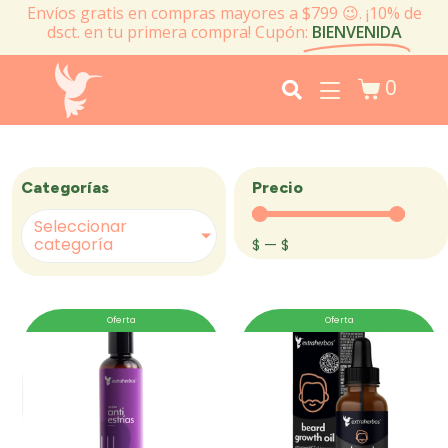
Envíos gratis en compras mayores a $799 😉. ¡10% de
dsct. en tu primera compra! Cupón:
BIENVENIDA
0
Precio
Categorías
Seleccionar
categoría
$
—
$
Oferta
Oferta