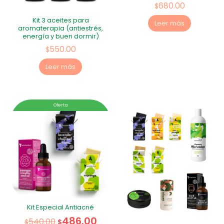
680.00
$
Kit 3 aceites para
Leer más
aromaterapia (antiestrés,
energía y buen dormir)
550.00
$
Leer más
Oferta
Kit Especial Antiacné
486.00
540.00
$
$