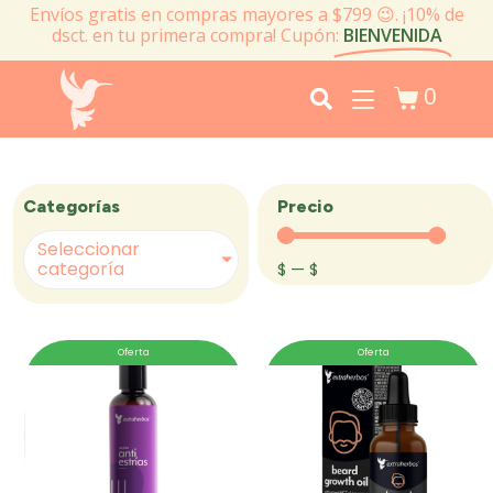
Envíos gratis en compras mayores a $799 😉. ¡10% de
dsct. en tu primera compra! Cupón:
BIENVENIDA
0
Precio
Categorías
Seleccionar
categoría
$
—
$
Oferta
Oferta