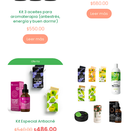
680.00
$
Kit 3 aceites para
Leer más
aromaterapia (antiestrés,
energía y buen dormir)
550.00
$
Leer más
Oferta
Kit Especial Antiacné
486.00
540.00
$
$