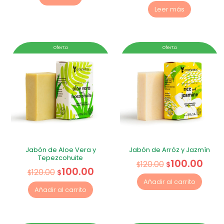
Leer más
Oferta
Oferta
Jabón de Aloe Vera y
Jabón de Arróz y Jazmín
Tepezcohuite
100.00
120.00
$
$
100.00
120.00
$
$
Añadir al carrito
Añadir al carrito