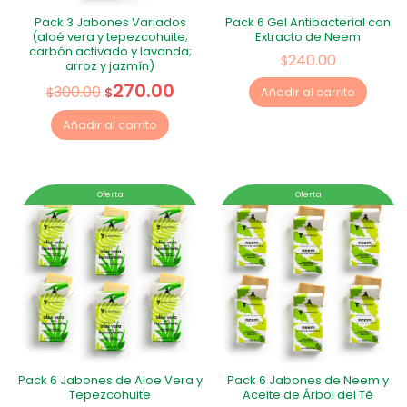
Pack 3 Jabones Variados
Pack 6 Gel Antibacterial con
(aloé vera y tepezcohuite;
Extracto de Neem
carbón activado y lavanda;
240.00
$
arroz y jazmín)
270.00
300.00
$
$
Añadir al carrito
Añadir al carrito
Oferta
Oferta
Pack 6 Jabones de Aloe Vera y
Pack 6 Jabones de Neem y
Tepezcohuite
Aceite de Árbol del Té