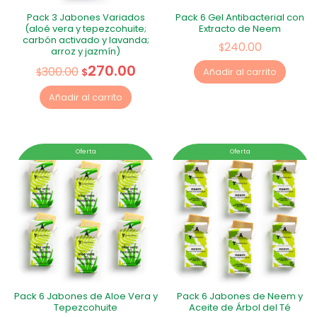
Pack 3 Jabones Variados
Pack 6 Gel Antibacterial con
(aloé vera y tepezcohuite;
Extracto de Neem
carbón activado y lavanda;
240.00
$
arroz y jazmín)
270.00
300.00
$
$
Añadir al carrito
Añadir al carrito
Oferta
Oferta
Pack 6 Jabones de Aloe Vera y
Pack 6 Jabones de Neem y
Tepezcohuite
Aceite de Árbol del Té