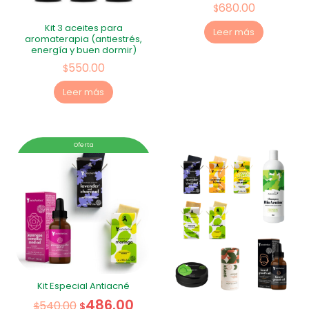
680.00
$
Kit 3 aceites para
Leer más
aromaterapia (antiestrés,
energía y buen dormir)
550.00
$
Leer más
Oferta
Kit Especial Antiacné
486.00
540.00
$
$