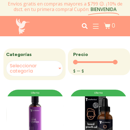
Envíos gratis en compras mayores a $799 😉. ¡10% de
dsct. en tu primera compra! Cupón:
BIENVENIDA
0
Precio
Categorías
Seleccionar
categoría
$
—
$
Oferta
Oferta