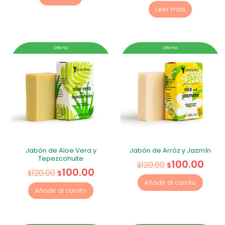
Leer más
Oferta
Oferta
Jabón de Aloe Vera y
Jabón de Arróz y Jazmín
Tepezcohuite
100.00
120.00
$
$
100.00
120.00
$
$
Añadir al carrito
Añadir al carrito