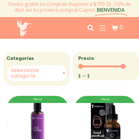
Envíos gratis en compras mayores a $799 😉. ¡10% de
dsct. en tu primera compra! Cupón:
BIENVENIDA
0
Precio
Categorías
Seleccionar
categoría
$
—
$
Oferta
Oferta