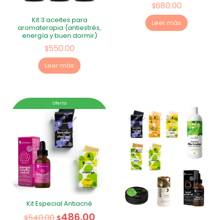
680.00
$
Kit 3 aceites para
Leer más
aromaterapia (antiestrés,
energía y buen dormir)
550.00
$
Leer más
Oferta
Kit Especial Antiacné
486.00
540.00
$
$