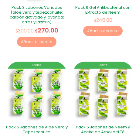
Pack 3 Jabones Variados
Pack 6 Gel Antibacterial con
(aloé vera y tepezcohuite;
Extracto de Neem
carbón activado y lavanda;
240.00
$
arroz y jazmín)
270.00
300.00
$
$
Añadir al carrito
Añadir al carrito
Oferta
Oferta
Pack 6 Jabones de Aloe Vera y
Pack 6 Jabones de Neem y
Tepezcohuite
Aceite de Árbol del Té