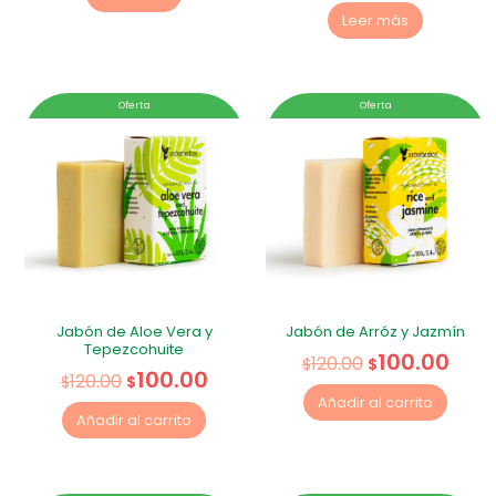
Leer más
Oferta
Oferta
Jabón de Aloe Vera y
Jabón de Arróz y Jazmín
Tepezcohuite
100.00
120.00
$
$
100.00
120.00
$
$
Añadir al carrito
Añadir al carrito