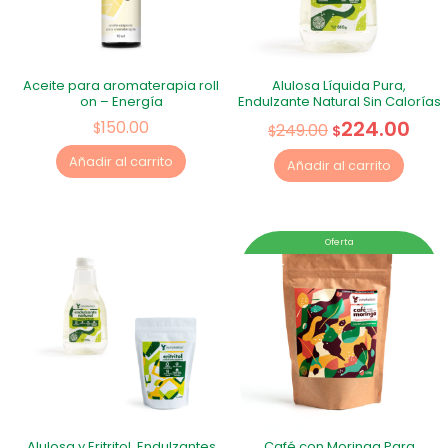
Aceite para aromaterapia roll
Alulosa Líquida Pura,
on – Energía
Endulzante Natural Sin Calorías
224.00
150.00
$
249.00
$
$
Añadir al carrito
Añadir al carrito
Oferta
Alulosa y Eritritol, Endulzantes
Café con Moringa Para