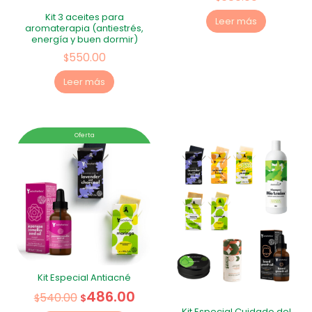
Kit 3 aceites para
Leer más
aromaterapia (antiestrés,
energía y buen dormir)
550.00
$
Leer más
Oferta
Kit Especial Antiacné
486.00
540.00
$
$
Kit Especial Cuidado del