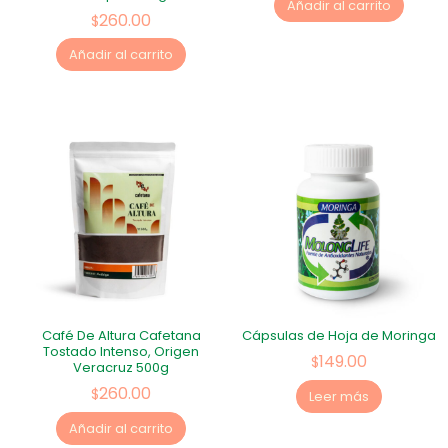
Añadir al carrito
260.00
$
Añadir al carrito
Café De Altura Cafetana
Cápsulas de Hoja de Moringa
Tostado Intenso, Origen
149.00
$
Veracruz 500g
260.00
$
Leer más
Añadir al carrito