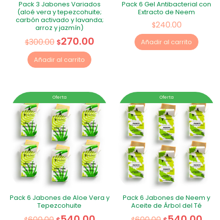
Pack 3 Jabones Variados
Pack 6 Gel Antibacterial con
(aloé vera y tepezcohuite;
Extracto de Neem
carbón activado y lavanda;
240.00
$
arroz y jazmín)
270.00
300.00
$
$
Añadir al carrito
Añadir al carrito
Oferta
Oferta
Pack 6 Jabones de Aloe Vera y
Pack 6 Jabones de Neem y
Tepezcohuite
Aceite de Árbol del Té
540.00
540.00
600.00
600.00
$
$
$
$