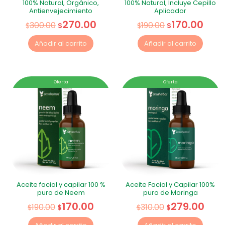
100% Natural, Orgánico,
100% Natural, Incluye Cepillo
Antienvejecimiento
Aplicador
270.00
170.00
300.00
190.00
$
$
$
$
Añadir al carrito
Añadir al carrito
Oferta
Oferta
Aceite facial y capilar 100 %
Aceite Facial y Capilar 100%
puro de Neem
puro de Moringa
170.00
279.00
190.00
310.00
$
$
$
$