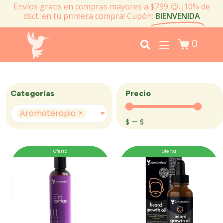
Envíos gratis en compras mayores a $799 😉. ¡10% de
dsct. en tu primera compra! Cupón:
BIENVENIDA
0
Precio
Categorías
Aromaterapia
×
$
—
$
Oferta
Oferta