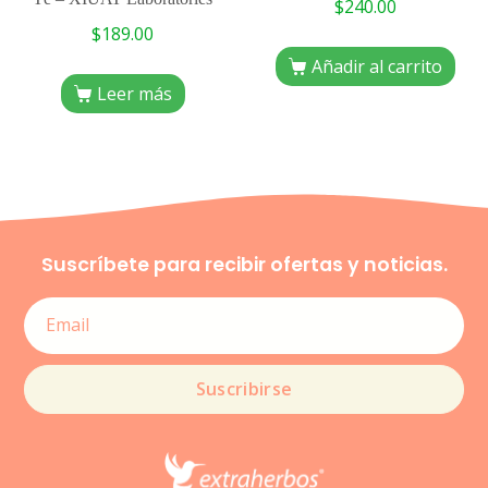
$
240.00
$
189.00
Añadir al carrito
Leer más
Suscríbete para recibir ofertas y noticias.
Suscribirse