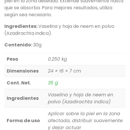
piel en la zona deseada. Extiende suavemente hasta
que se absorba. Para mejores resultados, utiliza
según sea necesario.
Ingredientes:
Vaselina y hoja de neem en polvo
(Azadirachta indica).
Contenido:
30g
Peso
0.250 kg
Dimensiones
24 × 16 × 7 cm
Cont. Net.
35 g
Vaselina y hoja de neem en
Ingredientes
polvo (Azadirachta indica)
Aplicar sobre la piel en la zona
Forma de uso
afectada, distribuir suavemente
y dejar actuar