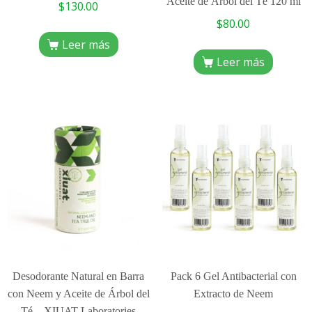
Aceite de Árbol del Té 120 ml
$
130.00
$
80.00
Leer más
Leer más
Desodorante Natural en Barra
Pack 6 Gel Antibacterial con
con Neem y Aceite de Árbol del
Extracto de Neem
Té – XIUAT Laboratories