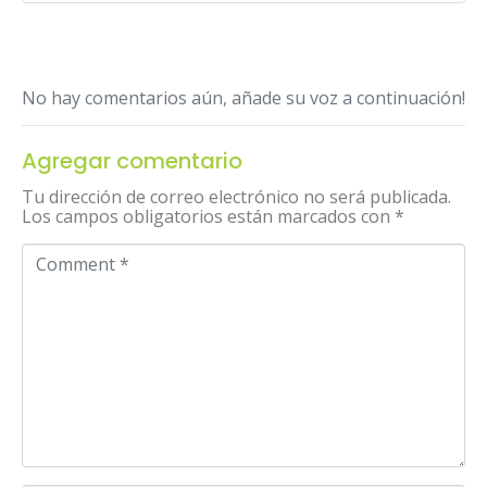
No hay comentarios aún, añade su voz a continuación!
Agregar comentario
Tu dirección de correo electrónico no será publicada.
Los campos obligatorios están marcados con
*
C
o
m
m
e
n
t
*