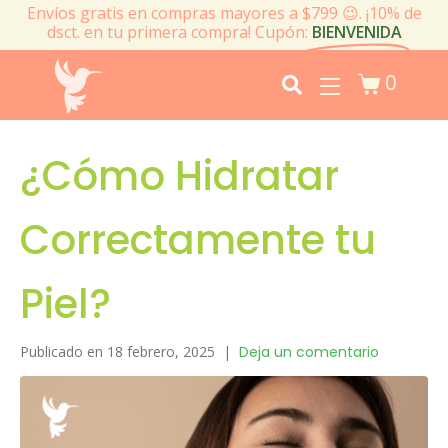
Envíos gratis en compras mayores a $799 😉. ¡10% de
dsct. en tu primera compra! Cupón:
BIENVENIDA
0
¿Cómo Hidratar
Correctamente tu
Piel?
Publicado en
18 febrero, 2025
Deja un comentario